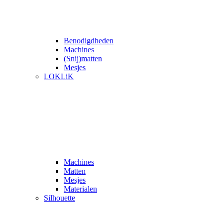
Benodigdheden
Machines
(Snij)matten
Mesjes
LOKLiK
Machines
Matten
Mesjes
Materialen
Silhouette