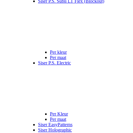
Siser P.S. Subli LT Flex (Blockout)
Per kleur
Per maat
Siser P.S. Electric
Per Kleur
Per maat
Siser EasyPatterns
Siser Holographic