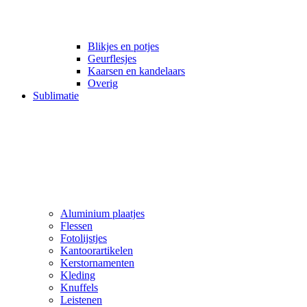
Blikjes en potjes
Geurflesjes
Kaarsen en kandelaars
Overig
Sublimatie
Aluminium plaatjes
Flessen
Fotolijstjes
Kantoorartikelen
Kerstornamenten
Kleding
Knuffels
Leistenen