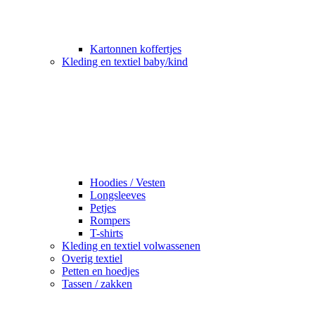
Kartonnen koffertjes
Kleding en textiel baby/kind
Hoodies / Vesten
Longsleeves
Petjes
Rompers
T-shirts
Kleding en textiel volwassenen
Overig textiel
Petten en hoedjes
Tassen / zakken