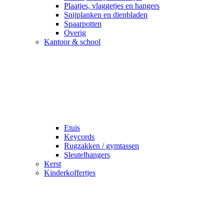
Plaatjes, vlaggetjes en hangers
Snijplanken en dienbladen
Spaarpotten
Overig
Kantoor & school
Etuis
Keycords
Rugzakken / gymtassen
Sleutelhangers
Kerst
Kinderkoffertjes