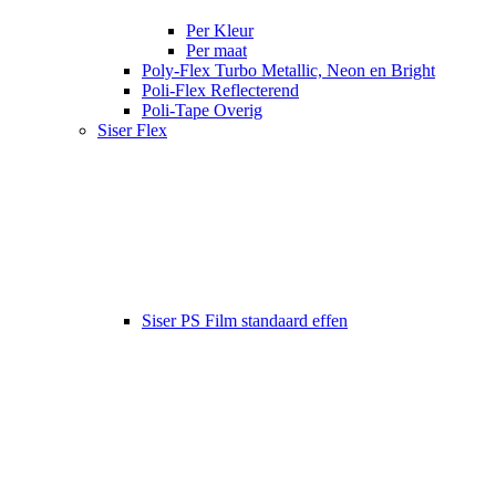
Per Kleur
Per maat
Poly-Flex Turbo Metallic, Neon en Bright
Poli-Flex Reflecterend
Poli-Tape Overig
Siser Flex
Siser PS Film standaard effen