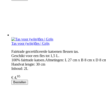
Tas voor (wijn)fles | Grijs
Fairtrade gecertificeerde katoenen flessen tas.
Geschikt voor een fles tot 1,5 L.
100% fairtrade katoen.Afmetingen: L 27 cm x B 8 cm x D 8 c
Handvat lengte: 30 cm
Inhoud: 2L
95
€ 4,
Bestellen