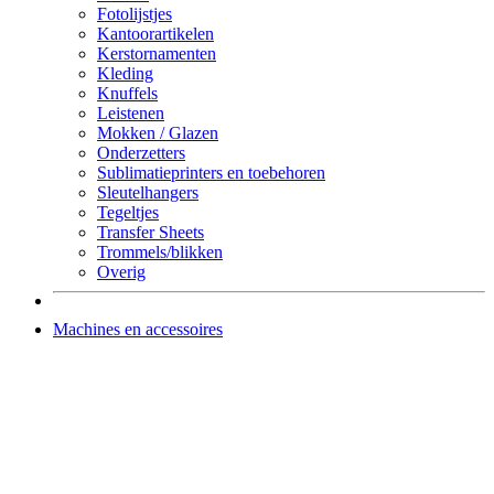
Fotolijstjes
Kantoorartikelen
Kerstornamenten
Kleding
Knuffels
Leistenen
Mokken / Glazen
Onderzetters
Sublimatieprinters en toebehoren
Sleutelhangers
Tegeltjes
Transfer Sheets
Trommels/blikken
Overig
Machines en accessoires