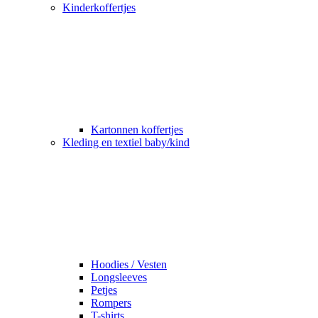
Kinderkoffertjes
Kartonnen koffertjes
Kleding en textiel baby/kind
Hoodies / Vesten
Longsleeves
Petjes
Rompers
T-shirts