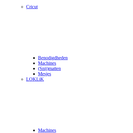
Cricut
Benodigdheden
Machines
(Snij)matten
Mesjes
LOKLiK
Machines