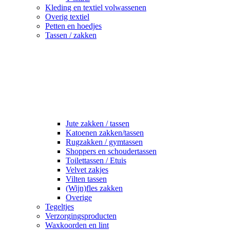
Kleding en textiel volwassenen
Overig textiel
Petten en hoedjes
Tassen / zakken
Jute zakken / tassen
Katoenen zakken/tassen
Rugzakken / gymtassen
Shoppers en schoudertassen
Toilettassen / Etuis
Velvet zakjes
Vilten tassen
(Wijn)fles zakken
Overige
Tegeltjes
Verzorgingsproducten
Waxkoorden en lint