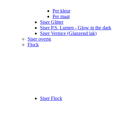
Per kleur
Per maat
Siser Glitter
Siser P.S. Lumen - Glow in the dark
Siser Vernice (Glanzend lak)
Siser overig
Flock
Siser Flock