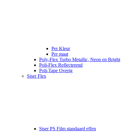
Per Kleur
Per maat
Poly-Flex Turbo Metallic, Neon en Bright
Poli-Flex Reflecterend
Poli-Tape Overig
Siser Flex
Siser PS Film standaard effen