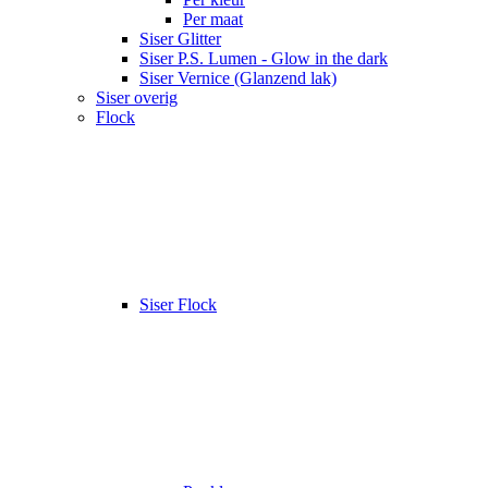
Per maat
Siser Glitter
Siser P.S. Lumen - Glow in the dark
Siser Vernice (Glanzend lak)
Siser overig
Flock
Siser Flock