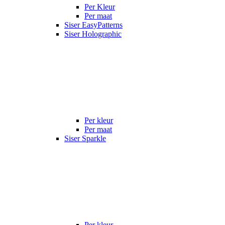
Per Kleur
Per maat
Siser EasyPatterns
Siser Holographic
Per kleur
Per maat
Siser Sparkle
Per kleur