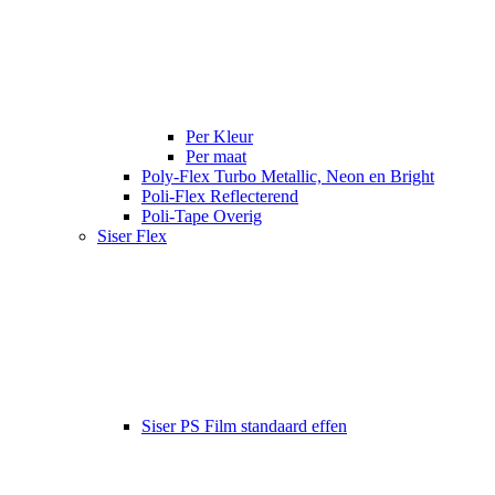
Per Kleur
Per maat
Poly-Flex Turbo Metallic, Neon en Bright
Poli-Flex Reflecterend
Poli-Tape Overig
Siser Flex
Siser PS Film standaard effen