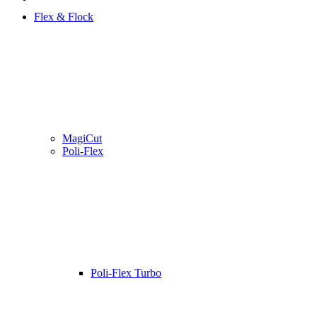
Flex & Flock
MagiCut
Poli-Flex
Poli-Flex Turbo