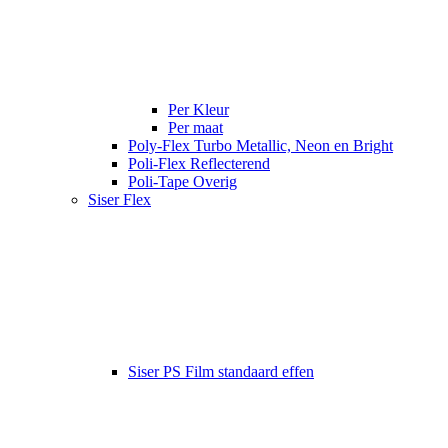
Per Kleur
Per maat
Poly-Flex Turbo Metallic, Neon en Bright
Poli-Flex Reflecterend
Poli-Tape Overig
Siser Flex
Siser PS Film standaard effen