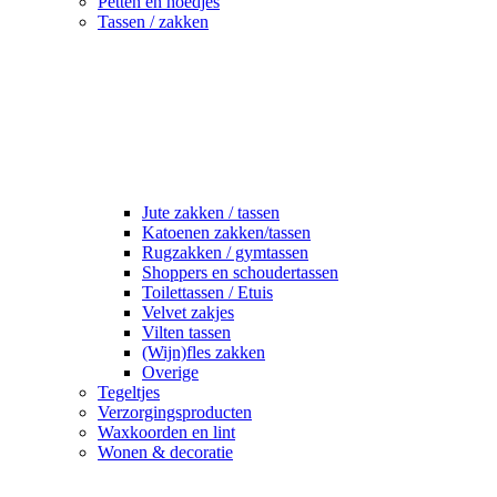
Petten en hoedjes
Tassen / zakken
Jute zakken / tassen
Katoenen zakken/tassen
Rugzakken / gymtassen
Shoppers en schoudertassen
Toilettassen / Etuis
Velvet zakjes
Vilten tassen
(Wijn)fles zakken
Overige
Tegeltjes
Verzorgingsproducten
Waxkoorden en lint
Wonen & decoratie