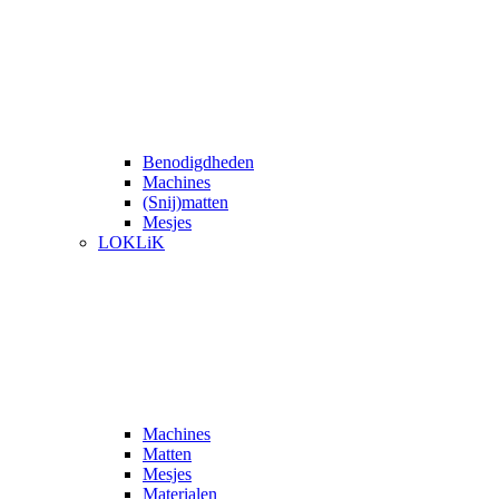
Benodigdheden
Machines
(Snij)matten
Mesjes
LOKLiK
Machines
Matten
Mesjes
Materialen