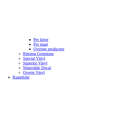
Per kleur
Per maat
Overige producten
Ritrama Gemstone
Special Vinyl
Superior Vinyl
Waterslide Decal
Overig Vinyl
Raamfolie