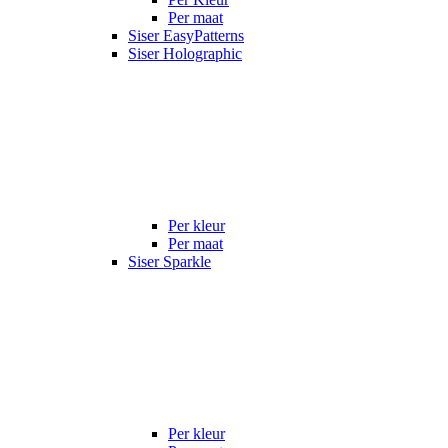
Per maat
Siser EasyPatterns
Siser Holographic
Per kleur
Per maat
Siser Sparkle
Per kleur