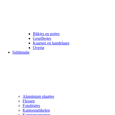
Blikjes en potjes
Geurflesjes
Kaarsen en kandelaars
Overig
Sublimatie
Aluminium plaatjes
Flessen
Fotolijstjes
Kantoorartikelen
Kerstornamenten