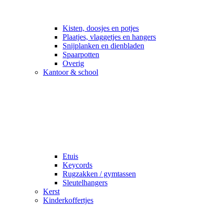
Kisten, doosjes en potjes
Plaatjes, vlaggetjes en hangers
Snijplanken en dienbladen
Spaarpotten
Overig
Kantoor & school
Etuis
Keycords
Rugzakken / gymtassen
Sleutelhangers
Kerst
Kinderkoffertjes