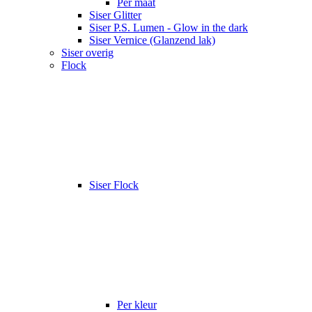
Per maat
Siser Glitter
Siser P.S. Lumen - Glow in the dark
Siser Vernice (Glanzend lak)
Siser overig
Flock
Siser Flock
Per kleur