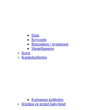
Etuis
Keycords
Rugzakken / gymtassen
Sleutelhangers
Kerst
Kinderkoffertjes
Kartonnen koffertjes
Kleding en textiel baby/kind