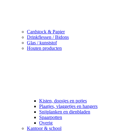
Cardstock & Papier
Drinkflessen / Bidons
Glas / kunststof
Houten producten
Kisten, doosjes en potjes
Plaatjes, vlaggetjes en hangers
Snijplanken en dienbladen
Spaarpotten
Overig
Kantoor & school