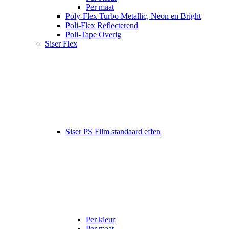
Per maat
Poly-Flex Turbo Metallic, Neon en Bright
Poli-Flex Reflecterend
Poli-Tape Overig
Siser Flex
Siser PS Film standaard effen
Per kleur
Per maat