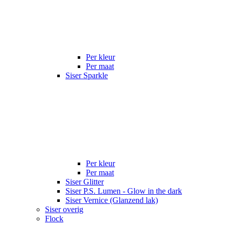
Per kleur
Per maat
Siser Sparkle
Per kleur
Per maat
Siser Glitter
Siser P.S. Lumen - Glow in the dark
Siser Vernice (Glanzend lak)
Siser overig
Flock