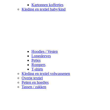
Kartonnen koffertjes
Kleding en textiel baby/kind
Hoodies / Vesten
Longsleeves
Petjes
Rompers
T-shirts
Kleding en textiel volwassenen
Overig textiel
Petten en hoedjes
Tassen / zakken