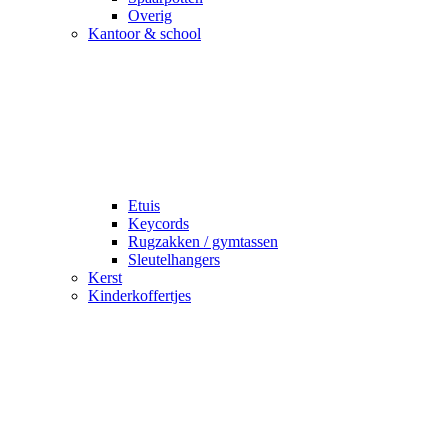
Overig
Kantoor & school
Etuis
Keycords
Rugzakken / gymtassen
Sleutelhangers
Kerst
Kinderkoffertjes