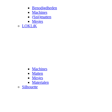
Benodigdheden
Machines
(Snij)matten
Mesjes
LOKLiK
Machines
Matten
Mesjes
Materialen
Silhouette