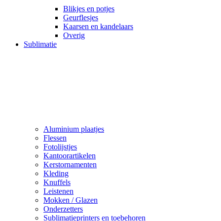
Blikjes en potjes
Geurflesjes
Kaarsen en kandelaars
Overig
Sublimatie
Aluminium plaatjes
Flessen
Fotolijstjes
Kantoorartikelen
Kerstornamenten
Kleding
Knuffels
Leistenen
Mokken / Glazen
Onderzetters
Sublimatieprinters en toebehoren