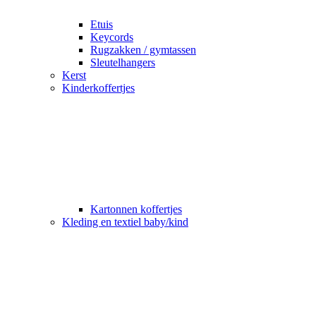
Etuis
Keycords
Rugzakken / gymtassen
Sleutelhangers
Kerst
Kinderkoffertjes
Kartonnen koffertjes
Kleding en textiel baby/kind