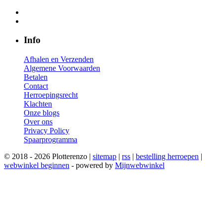
Info
Afhalen en Verzenden
Algemene Voorwaarden
Betalen
Contact
Herroepingsrecht
Klachten
Onze blogs
Over ons
Privacy Policy
Spaarprogramma
© 2018 - 2026 Plotterenzo |
sitemap
|
rss
|
bestelling herroepen
|
webwinkel beginnen
- powered by
Mijnwebwinkel