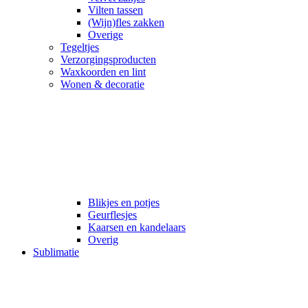
Vilten tassen
(Wijn)fles zakken
Overige
Tegeltjes
Verzorgingsproducten
Waxkoorden en lint
Wonen & decoratie
Blikjes en potjes
Geurflesjes
Kaarsen en kandelaars
Overig
Sublimatie