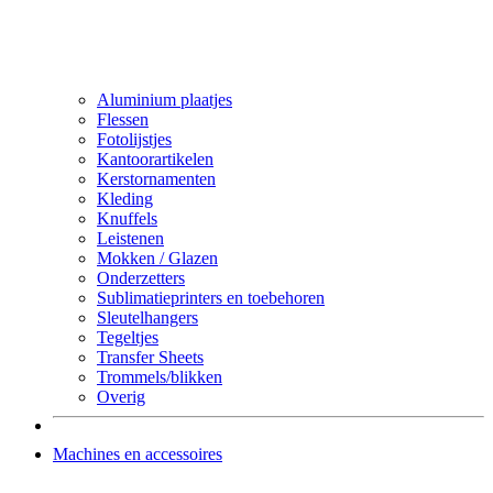
Aluminium plaatjes
Flessen
Fotolijstjes
Kantoorartikelen
Kerstornamenten
Kleding
Knuffels
Leistenen
Mokken / Glazen
Onderzetters
Sublimatieprinters en toebehoren
Sleutelhangers
Tegeltjes
Transfer Sheets
Trommels/blikken
Overig
Machines en accessoires