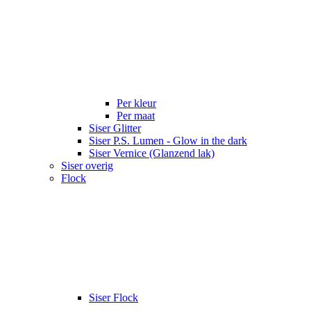
Per kleur
Per maat
Siser Glitter
Siser P.S. Lumen - Glow in the dark
Siser Vernice (Glanzend lak)
Siser overig
Flock
Siser Flock