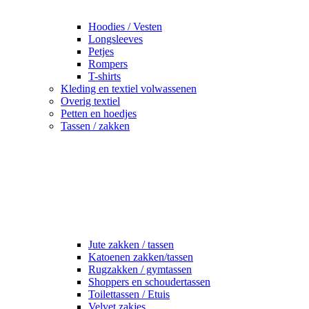
Hoodies / Vesten
Longsleeves
Petjes
Rompers
T-shirts
Kleding en textiel volwassenen
Overig textiel
Petten en hoedjes
Tassen / zakken
Jute zakken / tassen
Katoenen zakken/tassen
Rugzakken / gymtassen
Shoppers en schoudertassen
Toilettassen / Etuis
Velvet zakjes